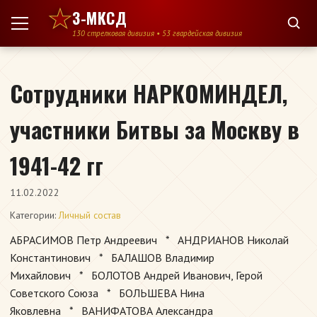
Перейти к содержимому
3-МКСД
130 стрелковая дивизия • 53 гвардейская дивизия
Сотрудники НАРКОМИНДЕЛ,
участники Битвы за Москву в
1941-42 гг
11.02.2022
Категории:
Личный состав
АБРАСИМОВ Петр Андреевич * АНДРИАНОВ Николай
Константинович * БАЛАШОВ Владимир
Михайлович * БОЛОТОВ Андрей Иванович, Герой
Советского Союза * БОЛЬШЕВА Нина
Яковлевна * ВАНИФАТОВА Александра