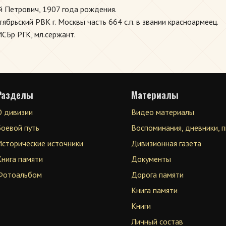
 Петрович, 1907 года рождения.
рьский РВК г. Москвы часть 664 с.п. в звании красноармеец.
ИСБр РГК, мл.сержант.
Разделы
Материалы
О дивизии
Видео материалы
Боевой путь
Воспоминания, дневники, 
Исторические источники
Дивизионная газета
Книга памяти
Документы
Фотоальбом
Дорога памяти
Книга памяти
Книги
Личный состав