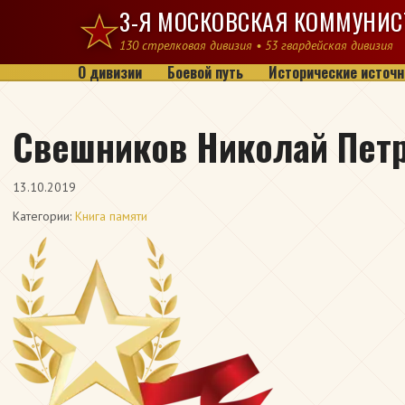
Перейти к содержимому
3-Я МОСКОВСКАЯ КОММУНИС
130 стрелковая дивизия • 53 гвардейская дивизия
О дивизии
Боевой путь
Исторические источн
Свешников Николай Пет
13.10.2019
Категории:
Книга памяти