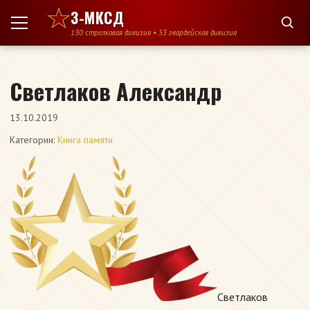
Перейти к содержимому
3-МКСД
130 стрелковая дивизия • 53 гвардейская дивизия
Светлаков Александр
13.10.2019
Категории:
Книга памяти
Светлаков