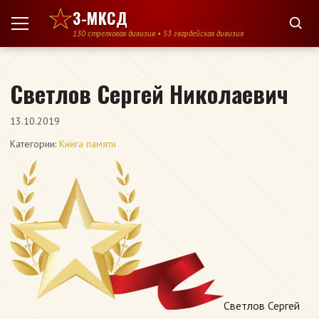
Перейти к содержимому
3-МКСД
130 стрелковая дивизия • 53 гвардейская дивизия
Светлов Сергей Николаевич
13.10.2019
Категории:
Книга памяти
Светлов Сергей