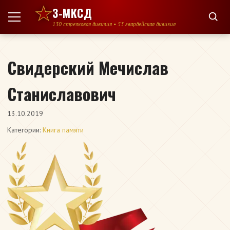
Перейти к содержимому
3-МКСД
130 стрелковая дивизия • 53 гвардейская дивизия
Свидерский Мечислав
Станиславович
13.10.2019
Категории:
Книга памяти