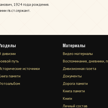
панович, 1924 года рождения.
нии гв.ст.сержант.
Разделы
Материалы
О дивизии
Видео материалы
Боевой путь
Воспоминания, дневники, 
Исторические источники
Дивизионная газета
Книга памяти
Документы
Фотоальбом
Дорога памяти
Книга памяти
Книги
Личный состав