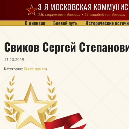
Перейти к содержимому
3-Я МОСКОВСКАЯ КОММУНИС
130 стрелковая дивизия • 53 гвардейская дивизия
О дивизии
Боевой путь
Исторические источн
Свиков Сергей Степанов
13.10.2019
Категории:
Книга памяти