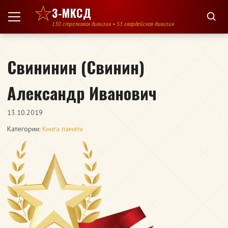
Перейти к содержимому
3-МКСД
130 стрелковая дивизия • 53 гвардейская дивизия
Свининин (Свинин)
Александр Иванович
13.10.2019
Категории:
Книга памяти