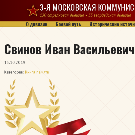
Перейти к содержимому
3-Я МОСКОВСКАЯ КОММУНИС
130 стрелковая дивизия • 53 гвардейская дивизия
О дивизии
Боевой путь
Исторические источн
Свинов Иван Васильевич
13.10.2019
Категории:
Книга памяти