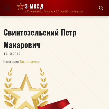
Перейти к содержимому
3-МКСД
130 стрелковая дивизия • 53 гвардейская дивизия
Свинтозельский Петр
Макарович
13.10.2019
Категории:
Книга памяти