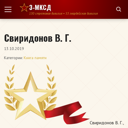
Перейти к содержимому
3-МКСД
130 стрелковая дивизия • 53 гвардейская дивизия
Свиридонов В. Г.
13.10.2019
Категории:
Книга памяти
Свиридонов В. Г.,