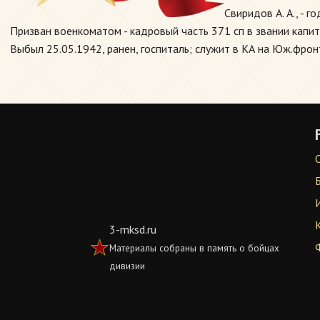
Свиридов А. А., - г
Призван военкоматом - кадровый часть 371 сп в звании капит
Выбыл 25.05.1942, ранен, госпиталь; служит в КА на Юж.фронт
3-mksd.ru
Материалы собраны в память о бойцах
дивизии