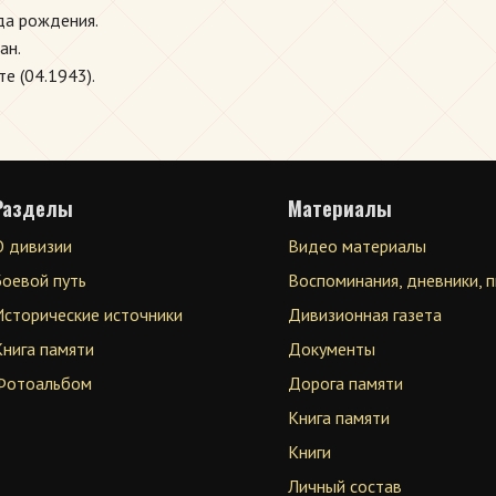
ода рождения.
ан.
е (04.1943).
Разделы
Материалы
О дивизии
Видео материалы
Боевой путь
Воспоминания, дневники, 
Исторические источники
Дивизионная газета
Книга памяти
Документы
Фотоальбом
Дорога памяти
Книга памяти
Книги
Личный состав