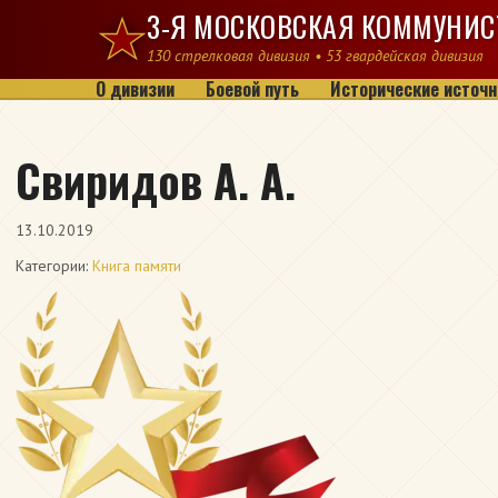
Перейти к содержимому
3-Я МОСКОВСКАЯ КОММУНИС
130 стрелковая дивизия • 53 гвардейская дивизия
О дивизии
Боевой путь
Исторические источн
Свиридов А. А.
13.10.2019
Категории:
Книга памяти