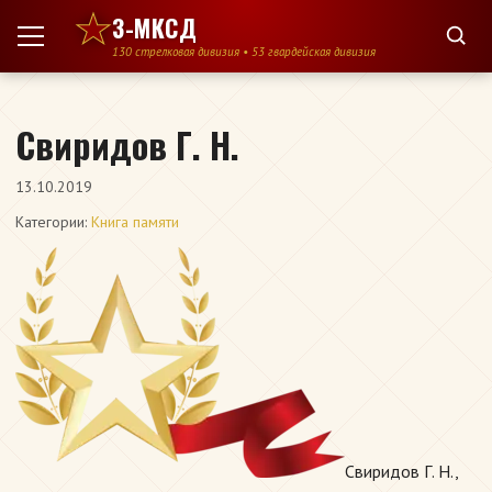
Перейти к содержимому
3-МКСД
130 стрелковая дивизия • 53 гвардейская дивизия
Свиридов Г. Н.
13.10.2019
Категории:
Книга памяти
Свиридов Г. Н.,