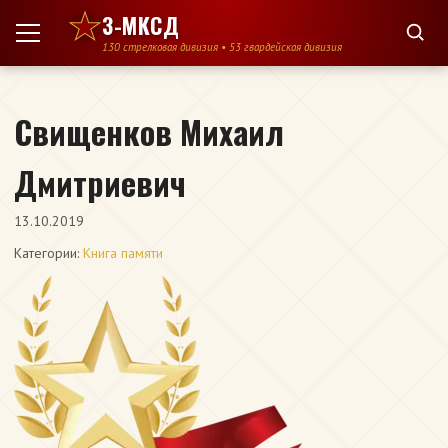
Перейти к содержимому
3-МКСД
130 стрелковая дивизия • 53 гвардейская дивизия
Свищенков Михаил
Дмитриевич
13.10.2019
Категории:
Книга памяти