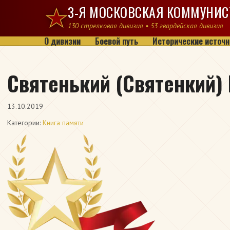
Перейти к содержимому
3-Я МОСКОВСКАЯ КОММУНИС
130 стрелковая дивизия • 53 гвардейская дивизия
О дивизии
Боевой путь
Исторические источн
Святенький (Святенкий)
13.10.2019
Категории:
Книга памяти