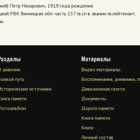
нкий) Петр Назарович, 1919 года рождения.
ий РВК Винницкая обл. часть 157 гв.сп в звании гв.лейтенант.
и.
Разделы
Материалы
О дивизии
Видео материалы
Боевой путь
Воспоминания, дневники, 
Исторические источники
Дивизионная газета
Книга памяти
Документы
Фотоальбом
Дорога памяти
Книга памяти
Книги
Личный состав