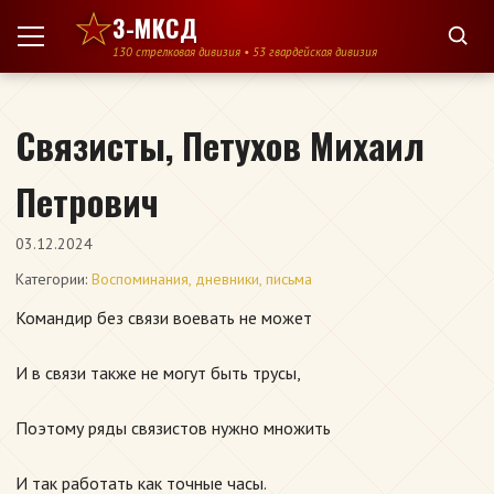
Перейти к содержимому
3-МКСД
130 стрелковая дивизия • 53 гвардейская дивизия
Связисты, Петухов Михаил
Петрович
03.12.2024
Категории:
Воспоминания, дневники, письма
Командир без связи воевать не может
И в связи также не могут быть трусы,
Поэтому ряды связистов нужно множить
И так работать как точные часы.