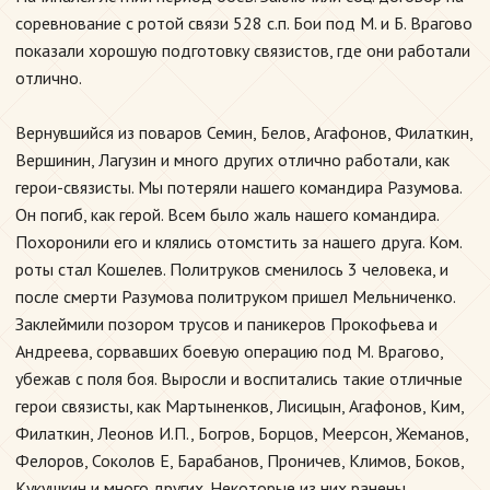
соревнование с ротой связи 528 с.п. Бои под М. и Б. Врагово
показали хорошую подготовку связистов, где они работали
отлично.
Вернувшийся из поваров Семин, Белов, Агафонов, Филаткин,
Вершинин, Лагузин и много других отлично работали, как
герои-связисты. Мы потеряли нашего командира Разумова.
Он погиб, как герой. Всем было жаль нашего командира.
Похоронили его и клялись отомстить за нашего друга. Ком.
роты стал Кошелев. Политруков сменилось 3 человека, и
после смерти Разумова политруком пришел Мельниченко.
Заклеймили позором трусов и паникеров Прокофьева и
Андреева, сорвавших боевую операцию под М. Врагово,
убежав с поля боя. Выросли и воспитались такие отличные
герои связисты, как Мартыненков, Лисицын, Агафонов, Ким,
Филаткин, Леонов И.П., Богров, Борцов, Меерсон, Жеманов,
Фелоров, Соколов Е, Барабанов, Проничев, Климов, Боков,
Кукушкин и много других. Некоторые из них ранены,