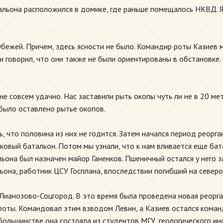
льона расположился в домике, где раньше помещалось НКВД. Я 
бежей. Причем, здесь ясности не было. Командир роты Казиев м
говорил, что они также не были ориентированы в обстановке. Во
е совсем удачно. Нас заставили рыть окопы чуть ли не в 20 м
 было оставлено рытье окопов.
, что половина из них не годится. Затем начался период реорга
ковый батальон. Потом мы узнали, что к нам вливается еще ба
на был назначен майор Ганенков. Пшеничный остался у него за
на, работник ЦСУ Госплана, впоследствии погибший на северо
 Лианозово-Соцгород. В это время была проведена новая реорг
й роты. Командовал этим взводом Левин, а Казиев остался кома
льшинстве она состояла из студентов МГУ, геологического инс