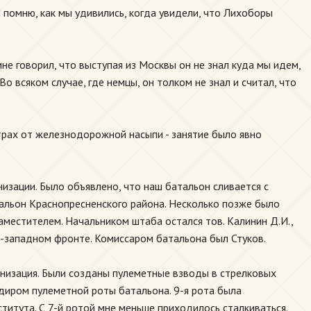
помню, как мы удивились, когда увидели, что Лихоборы
не говорил, что выступая из Москвы он не знал куда мы идем,
 всяком случае, где немцы, он толком не знал и считал, что
етрах от железнодорожной насыпи - занятие было явно
низации. Было объявлено, что наш батальон сливается с
тальон Краснопресненского района. Несколько позже было
местителем. Начальником штаба остался тов. Калинин Д.И.,
-западном фронте. Комиссаром батальона был Стуков.
анизация. Были созданы пулеметные взводы в стрелковых
ндиром пулеметной роты батальона. 9-я рота была
титута. С 7-й ротой мне меньше приходилось сталкиваться.