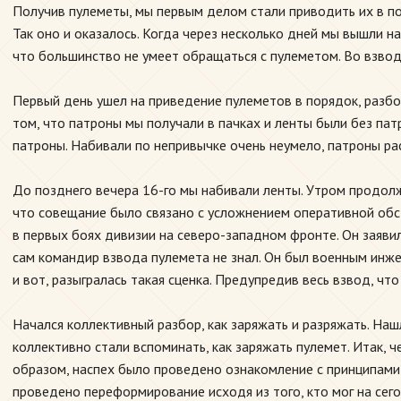
Получив пулеметы, мы первым делом стали приводить их в пор
Так оно и оказалось. Когда через несколько дней мы вышли на
что большинство не умеет обращаться с пулеметом. Во взводе
Первый день ушел на приведение пулеметов в порядок, разбор
том, что патроны мы получали в пачках и ленты были без пат
патроны. Набивали по непривычке очень неумело, патроны рас
До позднего вечера 16-го мы набивали ленты. Утром продолж
что совещание было связано с усложнением оперативной обс
в первых боях дивизии на северо-западном фронте. Он заяви
сам командир взвода пулемета не знал. Он был военным инже
и вот, разыгралась такая сценка. Предупредив весь взвод, что
Начался коллективный разбор, как заряжать и разряжать. Наш
коллективно стали вспоминать, как заряжать пулемет. Итак, 
образом, наспех было проведено ознакомление с принципами
проведено переформирование исходя из того, кто мог на сего