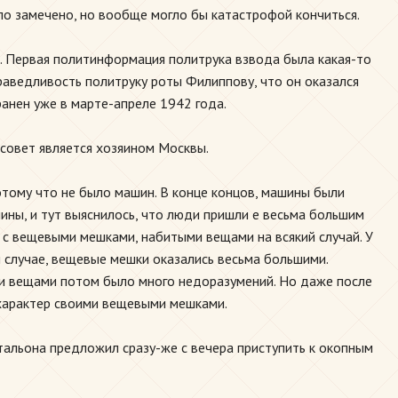
ыло замечено, но вообще могло бы катастрофой кончиться.
в. Первая политинформация политрука взвода была какая-то
праведливость политруку роты Филиппову, что он оказался
анен уже в марте-апреле 1942 года.
совет является хозяином Москвы.
отому что не было машин. В конце концов, машины были
ины, и тут выяснилось, что люди пришли е весьма большим
 с вещевыми мешками, набитыми вещами на всякий случай. У
м случае, вещевые мешки оказались весьма большими.
ми вещами потом было много недоразумений. Но даже после
 характер своими вещевыми мешками.
тальона предложил сразу-же с вечера приступить к окопным