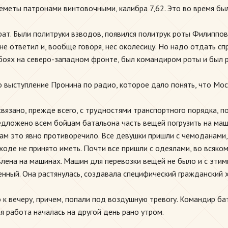
леметы патронами винтовочными, калибра 7,62. Это во время б
рат. Были политруки взводов, появился политрук роты Филиппо
не ответил и, вообще говоря, нес околесицу. Но надо отдать с
 боях на северо-западном фронте, был командиром роты и был р
 выступление Пронина по радио, которое дало понять, что Мос
вязано, прежде всего, с трудностями транспортного порядка, п
едложено всем бойцам батальона часть вещей погрузить на маш
ам это явно противоречило. Все девушки пришли с чемоданами,
ходе не принято иметь. Почти все пришли с одеялами, во всяко
влена на машинах. Машин для перевозки вещей не было и с эти
оенный. Она растянулась, создавала специфический гражданский
 вечеру, причем, попали под воздушную тревогу. Командир ба
я работа началась на другой день рано утром.