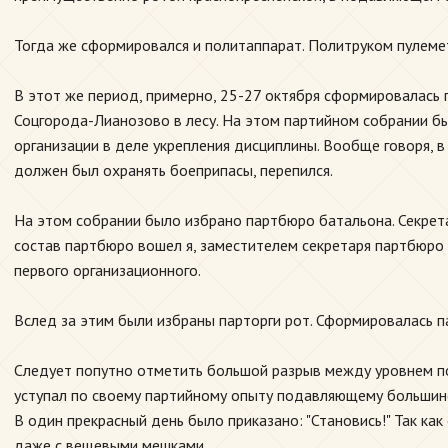
Тогда же сформировался и политаппарат. Политруком пулеме
В этот же период, примерно, 25-27 октября сформировалась 
Соцгорода-Лианозово в лесу. На этом партийном собрании бы
организации в деле укрепления дисциплины. Вообще говоря, в
должен был охранять боеприпасы, перепился.
На этом собрании было избрано партбюро батальона. Секрет
состав партбюро вошел я, заместителем секретаря партбюро б
первого организационного.
Вслед за этим были избраны парторги рот. Сформировалась па
Следует попутно отметить большой разрыв между уровнем по
уступал по своему партийному опыту подавляющему большинс
В один прекрасный день было приказано: "Становись!" Так как 
даже с вещевыми мешками.