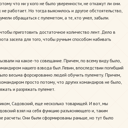
ому что ни у кого не было уверенности, не откажут ли они.
х не работает. Но тогда выяснилось и другое обстоятельство,
мели обращаться с пулеметом, а те, кто умел, забыли.
, чтобы приготовить достаточное количество лент. Дело в
 рота засела для того, чтобы ручным способом набивать
ызвали на какое-то совещание. Причем, по всему виду было,
омандиром нашего взвода был Левин, впоследствии погибший
 было весьма форсированно людей обучить пулемету. Причем,
 командиром просто потому, что других командиров не было,
аряжать и разряжать пулемет.
чиком, Садовский, еще несколько товарищей. И вот, мы
адовский взял на себя функцию разъясняющего и, таким
е расчеты. Они были сформированы раньше, но тут было