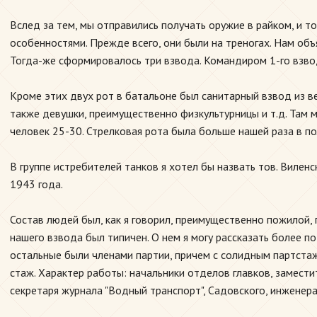
Вслед за тем, мы отправились получать оружие в райком, и т
особенностями. Прежде всего, они были на треногах. Нам объ
Тогда-же сформировалось три взвода. Командиром 1-го взвода
Кроме этих двух рот в батальоне был санитарный взвод из в
также девушки, преимущественно физкультурницы и т.д. Там 
человек 25-30. Стрелковая рота была больше нашей раза в п
В группе истребителей танков я хотел бы назвать тов. Вилен
1943 года.
Состав людей был, как я говорил, преимущественно пожилой,
нашего взвода был типичен. О нем я могу рассказать более 
остальные были членами партии, причем с солидным партстаж
стаж. Характер работы: начальники отделов главков, замест
секретаря журнала "Водный транспорт", Садовского, инженер