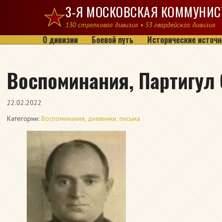
Перейти к содержимому
3-Я МОСКОВСКАЯ КОММУНИС
130 стрелковая дивизия • 53 гвардейская дивизия
О дивизии
Боевой путь
Исторические источн
Воспоминания, Партигул
22.02.2022
Категории:
Воспоминания, дневники, письма