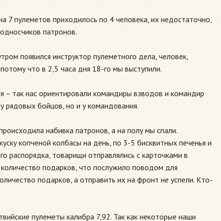
на 7 пулеметов приходилось по 4 человека, их недостаточно,
подносчиков патронов.
утром появился инструктор пулеметного дела, человек,
потому что в 2,5 часа дня 18-го мы выступили.
ся – так нас ориентировали командиры взводов и командир
у рядовых бойцов, но и у командования.
происходила набивка патронов, а на полу мы спали.
куску копченой колбасы на день, по 3-5 бисквитных печенья и
его распорядка, товарищи отправлялись с карточками в
ое количество подарков, что послужило поводом для
личество подарков, а отправить их на фронт не успели. Кто-
вийские пулеметы калибра 7,92. Так как некоторые наши