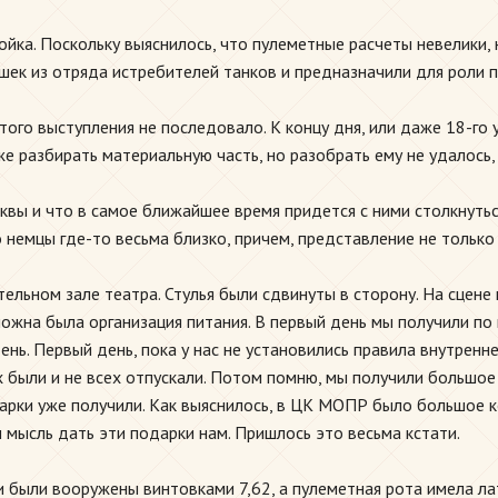
йка. Поскольку выяснилось, что пулеметные расчеты невелики, 
шек из отряда истребителей танков и предназначили для роли 
ого выступления не последовало. К концу дня, или даже 18-го 
е разбирать материальную часть, но разобрать ему не удалось, 
сквы и что в самое ближайшее время придется с ними столкнуть
 немцы где-то весьма близко, причем, представление не только 
ельном зале театра. Стулья были сдвинуты в сторону. На сцене 
ложна была организация питания. В первый день мы получили по 
ень. Первый день, пока у нас не установились правила внутренн
ех были и не всех отпускали. Потом помню, мы получили больш
арки уже получили. Как выяснилось, в ЦК МОПР было большое ко
 мысль дать эти подарки нам. Пришлось это весьма кстати.
 были вооружены винтовками 7,62, а пулеметная рота имела лат