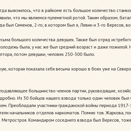
огда выяснилось, что в райкоме есть большое количество станко
явили, что мы являемся пулеметной ротой. Таким образом, бата
 был Семенов, 2-го, в котором был я, Левин и 3-го Вересов, в
есьма большого количества девушек. Также был отряд истребит
молодежь была, у нас же был средний возраст и даже пожилой. 
олтора, потом девушки, человек 250-300 было.
скую, которая показала себя весьма хорошо в боях уже на Севе
 подавляющее большинство членов партии, руководящие, хозяйст
подробно. Из 30 бойцов нашего взвода только один человек был
ем. Преобладали участники гражданской войны периода 1917-19
ители начальников отделов наркоматов. Помню тов. Жаркова, 
а Метростроя. Командиром соседнего взвода был Вересов, тоже