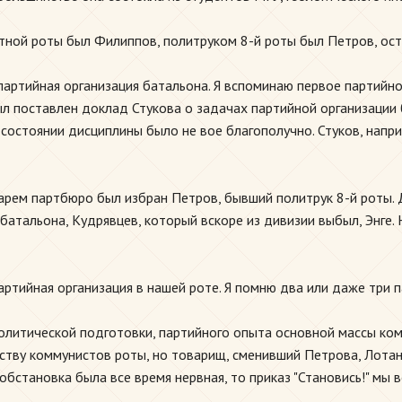
тной роты был Филиппов, политруком 8-й роты был Петров, ост
партийная организация батальона. Я вспоминаю первое партийн
л поставлен доклад Стукова о задачах партийной организации 
 состоянии дисциплины было не вое благополучно. Стуков, напри
арем партбюро был избран Петров, бывший политрук 8-й роты. 
атальона, Кудрявцев, который вскоре из дивизии выбыл, Энге. 
ртийная организация в нашей роте. Я помню два или даже три 
литической подготовки, партийного опыта основной массы ком
тву коммунистов роты, но товарищ, сменивший Петрова, Лотане
обстановка была все время нервная, то приказ "Становись!" мы в