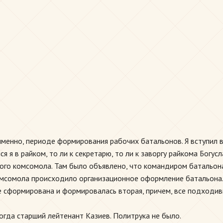
именно, периоде формирования рабочих батальонов. Я вступил 
я я в райком, то ли к секретарю, то ли к заворгу райкома Богу
кого комсомола. Там было объявлено, что командиром батальо
 комсомола происходило организационное оформление батальона
же сформирована и формировалась вторая, причем, все подходив
гда старший лейтенант Казиев. Политрука не было.