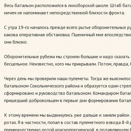
Весь батальон расположился в лихоборской школе. Штаб бата
ничем не напоминают непосредственной близости фронта.
С утра 19-го началось прежде всего рытье оборонительных ру
какова оперативная обстановка. Пшеничный мне впоследствии 
они близко.
Оборонительные рубежи мы строили большие и надо сказать н
бесцельное. Неизвестно, кого мы прикрывали. Потом, правда,
Через день мы проверили наши пулеметы. Тогда же выяснилось
батальоном Сокольнического района и образуется один стрел
сформировано и руководство батальоном. Командиром батальо
пришедший добровольцем в первые дни формирования батальо
К этому времени мы выдвинулись уже дальше и заняли район
ротах. Я в частности, попал в состав пулеметного взвода 8-
преимущественно ротой краснопресненской, в подавляющем бо