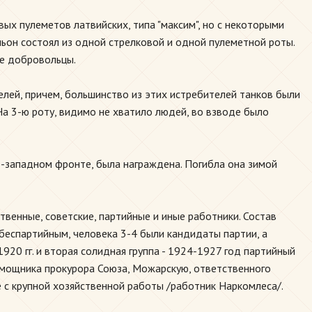
вых пулеметов латвийских, типа "максим", но с некоторыми
льон состоял из одной стрелковой и одной пулеметной роты.
ое добровольцы.
елей, причем, большинство из этих истребителей танков были
На 3-ю роту, видимо не хватило людей, во взводе было
ро-западном фронте, была награждена. Погибла она зимой
венные, советские, партийные и иные работники. Состав
 беспартийным, человека 3-4 были кандидаты партии, а
20 гг. и вторая солидная группа - 1924-1927 год партийный
помощника прокурора Союза, Можарскую, ответственного
 с крупной хозяйственной работы /работник Наркомлеса/.