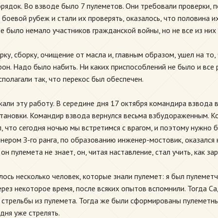
ядок. Во взводе было 7 пулеметов. Они требовали проверки, пот
 боевой рубеж и стали их проверять, оказалось, что половина и
 было немало участников гражданской войны, но не все из них у
ку, сборку, очищение от масла и, главным образом, ушел на то
рон. Надо было набить. Ни каких приспособлений не было и все
полагали так, что перекос был обеспечен.
али эту работу. В середине дня 17 октября командира взвода в
тановки. Командир взвода вернулся весьма взбудораженным. К
л, что сегодня ночью мы встретимся с врагом, и поэтому нужно
нером З-го ранга, по образованию инженер-мостовик, оказался
 он пулемета не знает, он, читая наставление, стал учить, как з
лось несколько человек, которые знали пулемет: я был пулемет
через некоторое время, после всяких опытов вспомнили. Тогда С
 стрельбы из пулемета. Тогда же были сформированы пулеметны
дня уже стрелять.