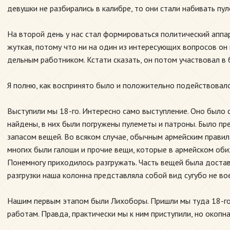
девушки не разбирались в калибре, то они стали набивать пу
На второй день у нас стал формироваться политический аппа
жуткая, потому что ни на один из интересующих вопросов он 
дельным работником. Кстати сказать, он потом участвовал в
Я полню, как воспринято было и положительно подействовало
Выступили мы 18-го. Интересно само выступление. Оно было с
найдены, в них были погружены пулеметы и патроны. Было пр
запасом вещей. Во всяком случае, обычным армейским правил
многих были галоши и прочие вещи, которые в армейском оби
Понемногу приходилось разгружать. Часть вещей была доста
разгрузки наша колонна представляла собой вид сугубо не в
Нашим первым этапом были Лихоборы. Пришли мы туда 18-го к
работам. Правда, практически мы к ним приступили, но окопна