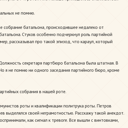
альных не помню.
ое собрание батальона, происходившее недалеко от
батальона. Стуков особенно подчеркнул роль партийной
мер, рассказывал про такой эпизод, что караул, который
Должность секретаря партбюро батальона была штатная. В
Но я не помню ни одного заседания партийного бюро, кроме
партийных собрания в нашей роте.
мунистов роты и квалификации политрука роты. Петров
в выделялся своей неграмотностью. Расскажу такой анекдот.
оспринимали, как сигнал к тревоге. Все вышли с винтовками,