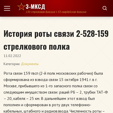
Перейти к содержимому
3-МКСД
130 стрелковая дивизия • 53 гвардейская дивизия
История роты связи 2-528-159
стрелкового полка
11.02.2022
Категории:
Документы
Рота связи 159 гвсп (2-й полк московских рабочих) была
сформирована из взвода связи 15 октября 1941 г. в г.
Москве, прибывшего из 1-го запасного полка связи со
следующим имуществом связи: раций РБ – 2, трубки ТАТ-Ф
– 20, кабеля – 25 км. В дальнейшем этот взвод был
пополнен и сформирован в роту двух телефонно-
кабельных, штабного и радиовзвода. Численность роты –