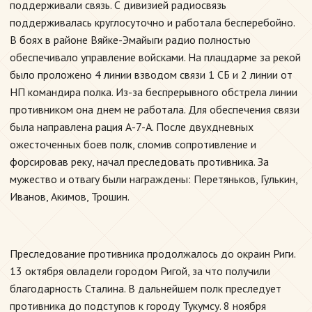
поддерживали связь. С дивизией радиосвязь
поддерживалась круглосуточно и работала бесперебойно.
В боях в районе Вяйке-Эмайыги радио полностью
обеспечивало управление войсками. На плацдарме за рекой
было проложено 4 линии взводом связи 1 СБ и 2 линии от
НП командира полка. Из-за беспрерывного обстрела линии
противником она днем не работала. Для обеспечения связи
была направлена рация А-7-А. После двухдневных
ожесточенных боев полк, сломив сопротивление и
форсировав реку, начал преследовать противника. За
мужество и отвагу были награждены: Перетяньков, Гулькин,
Иванов, Акимов, Трошин.
Преследование противника продолжалось до окраин Риги.
13 октября овладели городом Ригой, за что получили
благодарность Сталина. В дальнейшем полк преследует
противника до подступов к городу Тукумсу. 8 ноября