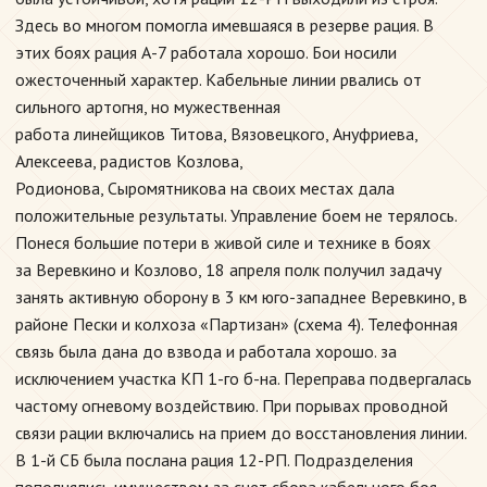
Здесь во многом помогла имевшаяся в резерве рация. В
этих боях рация А-7 работала хорошо. Бои носили
ожесточенный характер. Кабельные линии рвались от
сильного артогня, но мужественная
работа линейщиков Титова, Вязовецкого, Ануфриева,
Алексеева, радистов Козлова,
Родионова, Сыромятникова на своих местах дала
положительные результаты. Управление боем не терялось.
Понеся большие потери в живой силе и технике в боях
за Веревкино и Козлово, 18 апреля полк получил задачу
занять активную оборону в 3 км юго-западнее Веревкино, в
районе Пески и колхоза «Партизан» (схема 4). Телефонная
связь была дана до взвода и работала хорошо. за
исключением участка КП 1-го б-на. Переправа подвергалась
частому огневому воздействию. При порывах проводной
связи рации включались на прием до восстановления линии.
В 1-й СБ была послана рация 12-РП. Подразделения