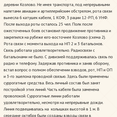
деревни Козлово. Не имея транспорта, под непрерывными
налетами авиации и артиллерийским обстрелом, рота связи
вынесла 6 катушек кабеля, 1 КОФ, 3 рации 12-РП, 6 УНФ.
После выхода роты осталось 25 чел. Полк после
ожесточенных боев остановил продвижение противника и
закрепился на рубеже юго-восточнее Козлово (схема 2).
Рота связи с момента выхода на НП 2 и 3 батальонов.
Связь работала удовлетворительно. Радиосвязи с
батальонами не было. С дивизией поддерживалась связь по
радио и телефону. Задержав противника и заняв оборону,
встал вопрос о полном обеспечении взводов, рот, НП и ОП
и 3-го эшелона проводной связью. Здесь были применены
суррогатные средства. Весь личный состав был занят
постройкой этих линий. Часть кабеля была заменена
проволокой. Суррогатные линии работали
удовлетворительно, несмотря на непрерывные дожди.
Линия подвешивалась на колышках высотой в 1 м. В
середине октября были созданы взводы связи в