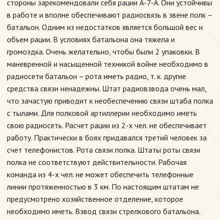
стороны зарекомендовали себя рации А-7-А. Они устойчивы
в работе и вполне обеспечивают радиосвязь в звене полк –
батальон. Одним из недостатков является большой вес и
объем рации. В условиях батальона она тяжела и
громоздка. Очень желательно, чтобы были 2 упаковки. В
маневренной и насыщенной техникой войне необходимо в
радиосети батальон – рота иметь радио, т. к. другие
средства связи ненадежны. Штат радиовзвода очень мал,
что зачастую приводит к необеспечению связи штаба полка
с тылами. Для полковой артиллерии необходимо иметь
свою радиосеть. Расчет рации из 2-х чел. не обеспечивает
работу. Практически в боях придавался третий человек за
счет телефонистов. Рота связи полка. Штаты роты связи
полка не соответствуют действительности. Рабочая
команда из 4-х чел. не может обеспечить телефонные
линии протяженностью в 3 км. По настоящим штатам не
предусмотрено хозяйственное отделение, которое
необходимо иметь. Взвод связи стрелкового батальона.