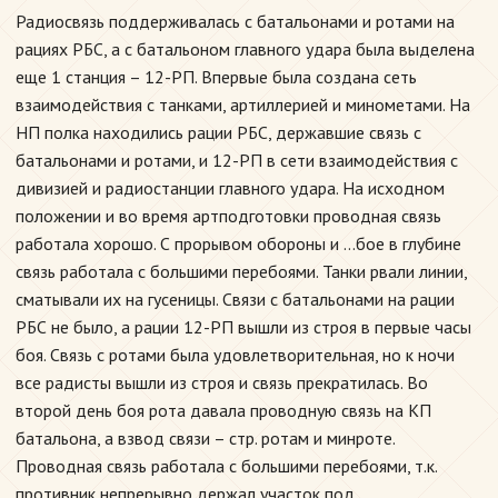
Радиосвязь поддерживалась с батальонами и ротами на
рациях РБС, а с батальоном главного удара была выделена
еще 1 станция – 12-РП. Впервые была создана сеть
взаимодействия с танками, артиллерией и минометами. На
НП полка находились рации РБС, державшие связь с
батальонами и ротами, и 12-РП в сети взаимодействия с
дивизией и радиостанции главного удара. На исходном
положении и во время артподготовки проводная связь
работала хорошо. С прорывом обороны и …бое в глубине
связь работала с большими перебоями. Танки рвали линии,
сматывали их на гусеницы. Связи с батальонами на рации
РБС не было, а рации 12-РП вышли из строя в первые часы
боя. Связь с ротами была удовлетворительная, но к ночи
все радисты вышли из строя и связь прекратилась. Во
второй день боя рота давала проводную связь на КП
батальона, а взвод связи – стр. ротам и минроте.
Проводная связь работала с большими перебоями, т.к.
противник непрерывно держал участок под