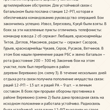
артиллерийским обстрелом. Для устойчивой связи с
батальоном была послана станция 12-РП, которая и
обеспечивала командованию руководство операцией. Бои
закончились успешно. Извоз, Березовец, Кукуй были взяты. В
боях за эти населенные пункты отличились телефонисты:
командир взвода 2 сб сержант Любашев, красноармейцы
Титов, Дятлов, Максимов, радисты – сержант Сасоров,
Гурьев, красноармейцы Чукаев, Серов, Русаков, Вятчинов. В
этом бою нашли применение рация РБС и звено батальон –
рота (расстояние 200 – 300 м). Закончив бои на этом
участке, полк был переброшен в район
деревни Веревкино (см. схему 3). В течение нескольких дней
отдыха рота связи получила пополнение имущества связи:
раций 12-РП – 13 шт. и раций РА – 9 шт. – и личным
составом. В боях при прорыве обороны противника в
районе Веревкино (схема 2) была дана проводная связь на
исходном положении и работала устойчиво. Радиосвязь
была устойчивой, хотя рации 12-РП выходили из строя.