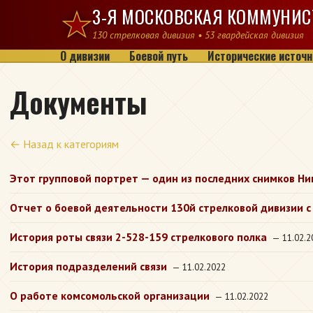
Перейти к содержимому
3-Я МОСКОВСКАЯ КОММУНИС
130 стрелковая дивизия • 53 гвардейская дивизия
О дивизии
Боевой путь
Исторические источн
Документы
← Назад к категориям
Этот групповой портрет — один из последних снимков Ни
Отчет о боевой деятельности 130й стрелковой дивизии с 
История роты связи 2-528-159 стрелкового полка
— 11.02.2
История подразделений связи
— 11.02.2022
О работе комсомольской организации
— 11.02.2022