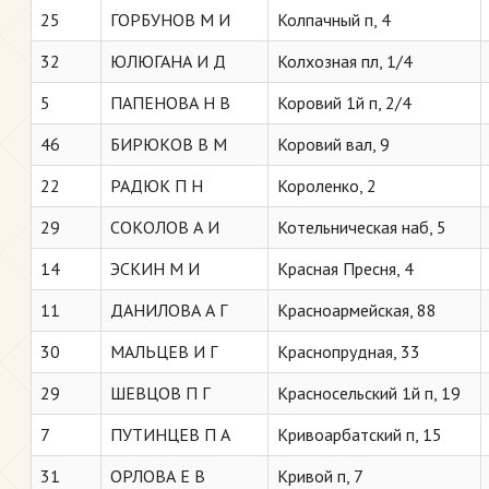
25
ГОРБУНОВ М И
Колпачный п, 4
32
ЮЛЮГАНА И Д
Колхозная пл, 1/4
5
ПАПЕНОВА Н В
Коровий 1й п, 2/4
46
БИРЮКОВ В М
Коровий вал, 9
22
РАДЮК П Н
Короленко, 2
29
СОКОЛОВ А И
Котельническая наб, 5
14
ЭСКИН М И
Красная Пресня, 4
11
ДАНИЛОВА А Г
Красноармейская, 88
30
МАЛЬЦЕВ И Г
Краснопрудная, 33
29
ШЕВЦОВ П Г
Красносельский 1й п, 19
7
ПУТИНЦЕВ П А
Кривоарбатский п, 15
31
ОРЛОВА Е В
Кривой п, 7