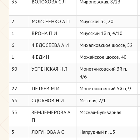
33
ВОЛОХОВА С Л
Мироновская, 8/23
2
МОИСЕЕНКО А П
Миусская 3я, 20
1
ВРОНА П И
Миусский 1й п, 4/10
6
ФЕДОСЕЕВА А И
Михалковское шоссе, 52
1
ФЕДИН
Можайское шоссе, 40
30
УСПЕНСКАЯ Н Л
Монетчиковский 3й п,
4/6
22
ПЕТЯЕВ М И
Монетчиковский 5й п, 9
53
СДОБНОВ Н И
Мытная, 2/1
35
ЗЕМЛЕМЕРОВА А
Мясная-Бульварная
П
5
ЛОГУНОВА А С
Напрудный п, 15