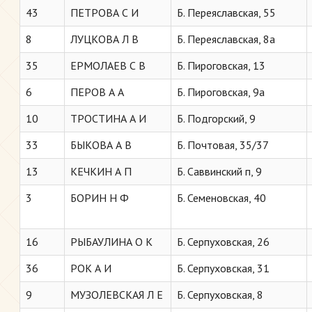
43
ПЕТРОВА С И
Б. Переяславская, 55
8
ЛУЦКОВА Л В
Б. Переяславская, 8а
35
ЕРМОЛАЕВ С В
Б. Пироговская, 13
6
ПЕРОВ А А
Б. Пироговская, 9а
10
ТРОСТИНА А И
Б. Подгорский, 9
33
БЫКОВА А В
Б. Почтовая, 35/37
13
КЕЧКИН А П
Б. Саввинский п, 9
3
БОРИН Н Ф
Б. Семеновская, 40
16
РЫБАУЛИНА О К
Б. Серпуховская, 26
36
РОК А И
Б. Серпуховская, 31
9
МУЗОЛЕВСКАЯ Л Е
Б. Серпуховская, 8