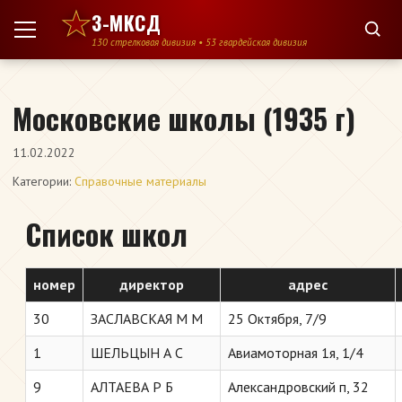
Перейти к содержимому
3-МКСД
130 стрелковая дивизия • 53 гвардейская дивизия
Московские школы (1935 г)
11.02.2022
Категории:
Справочные материалы
Список школ
номер
директор
адрес
30
ЗАСЛАВСКАЯ М М
25 Октября, 7/9
1
ШЕЛЬЦЫН А С
Авиамоторная 1я, 1/4
9
АЛТАЕВА Р Б
Александровский п, 32