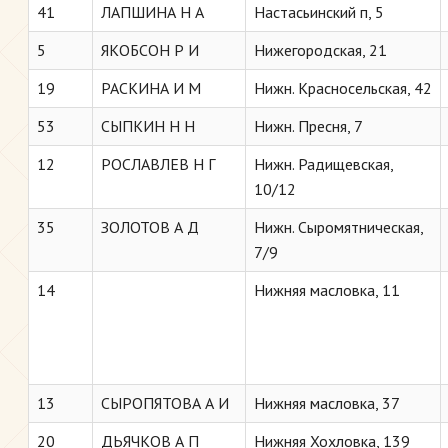
41
ЛАПШИНА Н А
Настасьинский п, 5
5
ЯКОБСОН Р И
Нижегородская, 21
19
РАСКИНА И М
Нижн. Красносельская, 42
53
СЫПКИН Н Н
Нижн. Пресня, 7
12
РОСЛАВЛЕВ Н Г
Нижн. Радищевская,
10/12
35
ЗОЛОТОВ А Д
Нижн. Сыромятническая,
7/9
14
Нижняя масловка, 11
13
СЫРОПЯТОВА А И
Нижняя масловка, 37
20
ДЬЯЧКОВ А П
Нижняя Хохловка, 139