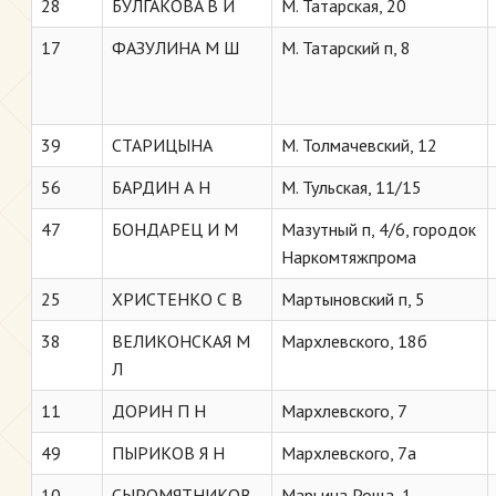
28
БУЛГАКОВA В И
М. Татарская, 20
17
ФАЗУЛИНА М Ш
М. Татарский п, 8
39
СТАРИЦЫНА
М. Толмачевский, 12
56
БАРДИН А Н
М. Тульская, 11/15
47
БОНДАРЕЦ И М
Мазутный п, 4/6, городок
Наркомтяжпрома
25
ХРИСТЕНКО С В
Мартыновский п, 5
38
ВЕЛИКОНСКАЯ М
Мархлевского, 18б
Л
11
ДОРИН П Н
Мархлевского, 7
49
ПЫРИКОВ Я Н
Мархлевского, 7а
10
СЫРОМЯТНИКОВ
Марьина Роща, 1