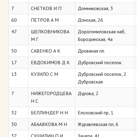
7
СНЕТКОВ И П
Домниковская, 3
60
ПЕТРОВ А М
Донская, 26
47
ШЕЛКОВНИКОВА
Дорогомиловская наб,
М Г
Бородинская, 4а
50
САВЕНКО А К
Дровяная пл
17
ЕВДОКИМОВ Д К
Дубровский поселок
13
КУЗИЛО С М
Дубровский поселок, 2
Дубровская
7
НИЖЕГОРОДЦЕВА
Дурова, 2
Н С
32
БЕЛЛИНДЕР Н Н
Елоховский пр, 1
30
АБАABКОВА М Н
Журавлевская пл, 6
37
СУШИЛИН П И
Зацепа, 41