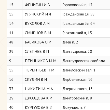
15
ФЕНИГИН И В
Гороховский п, 17
15
УЛЯНСКИЙ И Я
Гражданская 1я, 58
14
ВУКОЛОВ А М
Гражданская 3я, 64
41
СМИРНОВ В М
Грохольский п, 13
48
БАБИКОВА О И
Даев п, 2
29
СЛЕПНЕВ В П
Дангауэровка, 20
9
ПТИЧНИКОВ М М
Дангауэровская слобода
15
ТЕРЕНТЬЕВ П М
Даниловский вал, 1
16
СКУДИН В И
Дербеневская, 16
37
НИКИТИНА М А
Дзержинского, 13
29
ДРОЗДОВА К И
Дмитровский п, 8
40
КУРГУЗОВА В И
Докучаев п, 7