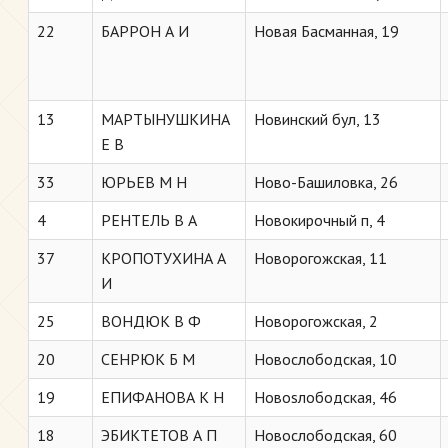
22
БАРРОН А И
Новая Басманная, 19
13
МАРТЫНУШКИНА
Новинский бул, 13
Е В
33
ЮРЬЕВ М Н
Ново-Башиловка, 26
4
РЕНТЕЛЬ В A
Новокирочный п, 4
37
КРОПОТУХИНА А
Новорогожская, 11
И
25
ВОНДЮК В Ф
Новорогожская, 2
20
СЕНРЮК Б М
Новослободская, 10
19
ЕПИФАНОВА К Н
Новosлободская, 46
18
ЭБИКТЕТОВ А П
Новослободская, 60