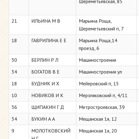
Шереметьевская, 85
21
ИЛЬИНА М В
Марьина Роща,
Шереметьевский п, 7
18
ГАВРИЛИНА Е Е
Марьина Роща,14
проезд, 6
30
БЕРЛИН Р Л
Машиностроения
34
БОГАТОВ В Е
Машиностроения ул
18
БУДНИК И Х
Мейеровский п, 15
10
НОВИКОВ И К
Мерзляковский п, 4/11
36
ЩИПАКИН Г Д
Метростроевская, 39
34
БУКИН А А
Мещанская 1я, 12
9
МОЛОТКОВСКИЙ
Мещанская 1я, 20
Н Г