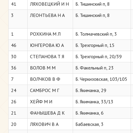
41
ЛЯХОВЕЦКИЙ И Н
Б. Тишинский п, 8
3
ЛЕОНТЬЕВА Н А
Б. Тишинский п, 8
1
РОХКИНА М Л
Б. Толмачевский п, 3
46
ЮНГЕРОВА Ю А
Б. Трехгорный п, 15
30
СТЕПАНОВА Т Я
Б. Трехгорный п, 20/39
36
ВОЛОВ М М
Б. Факельный п, 23
7
ВОЛЧКОВ В Ф
Б. Черкизовская, 103/105
24
САМБРОС М Г
Б. Якиманка, 29
26
ХЕЙФ М И
Б. Якиманка, 33/13
21
ФАНЫШЕВА Д К
Б. Якиманка, 6
20
ЛЯХОВИЧ В А
Бабаевская, 3