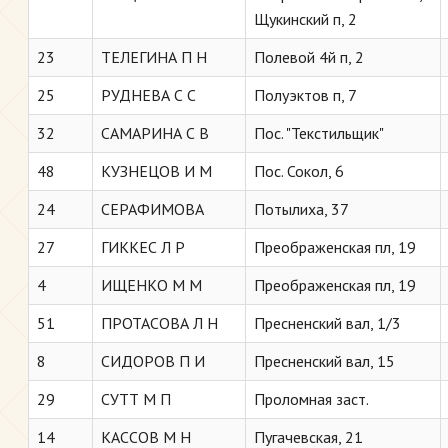
Щукинский п, 2
23
ТЕЛЕГИНА П Н
Полевой 4й п, 2
25
РУДНЕВА С С
Полуэктов п, 7
32
САМАРИНА С В
Пос. "Текстильщик"
48
КУЗНЕЦОВ И М
Пос. Сокол, 6
24
СЕРАФИМОВА
Потылиха, 37
27
ГИККЕС Л Р
Преображенская пл, 19
4
ИЩЕНКО М М
Преображенская пл, 19
51
ПРОТАСОВА Л Н
Пресненский вал, 1/3
8
СИДОРОВ П И
Пресненский вал, 15
29
СУТТ М П
Проломная заст.
14
КАССОВ М Н
Пугачевская, 21