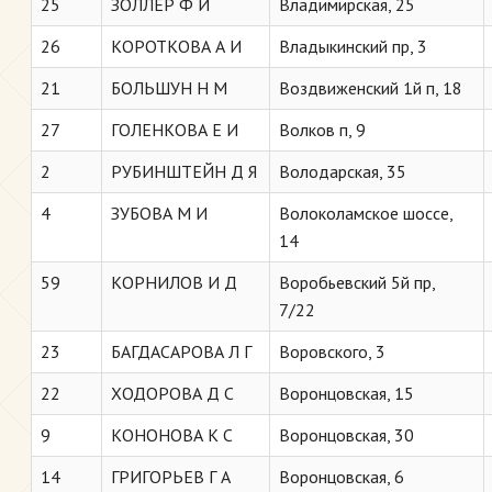
25
ЗОЛЛЕР Ф И
Владимирская, 25
26
КОРОТКОВА А И
Владыкинский пр, 3
21
БОЛЬШУН Н М
Воздвиженский 1й п, 18
27
ГОЛЕНКОВА Е И
Волков п, 9
2
РУБИНШТЕЙН Д Я
Володарская, 35
4
ЗУБОВА М И
Волоколамское шоссе,
14
59
КОРНИЛОВ И Д
Воробьевский 5й пр,
7/22
23
БАГДАСАРОВА Л Г
Воровского, 3
22
ХОДОРОВА Д С
Воронцовская, 15
9
КОНОНОВА К С
Воронцовская, 30
14
ГРИГОРЬЕВ Г А
Воронцовская, 6