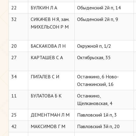
22
БУЛКИН Л А
Обыденский 2й п, 14
32
СИКАЧЕВ Н Я, зам.
Обыденский 2й п, 9
МИХЕЛЬСОН Р М
20
БАСКАКОВА Л Н
Окружной п, 1/2
27
КАРТАШЕВ С А
Октябрьская, 35
34
ПИГАЛЕВ С И
Останкино, 6 Ново-
Останкинский, 16
11
БУЛАТОВА Б К
Останкино,
Щелкановская, 4
25
ДЕМЕНТМАН Л М
Павловский 1й п, 3
42
МАКСИМОВ Г М
Павловский 3й п, 20