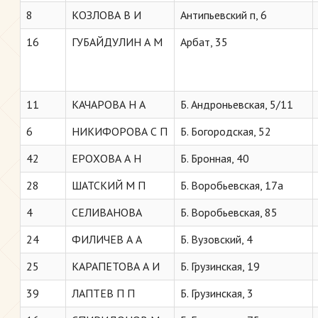
8
КОЗЛОВА В И
Антипьевский п, 6
16
ГУБАЙДУЛИН А М
Арбат, 35
11
КАЧАРОВА Н А
Б. Андроньевская, 5/11
6
НИКИФОРОВА С П
Б. Богородская, 52
42
ЕРОХОВА А Н
Б. Бронная, 40
28
ШАТСКИЙ М П
Б. Воробьевская, 17а
4
СЕЛИВАНОВА
Б. Воробьевская, 85
24
ФИЛИЧЕВ А А
Б. Вузовский, 4
25
КАРАПЕТОВА А И
Б. Грузинская, 19
39
ЛАПТЕВ П П
Б. Грузинская, 3