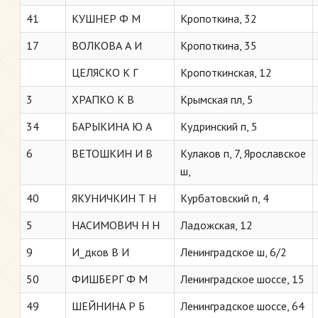
41
КУШНЕР Ф М
Кропоткина, 32
17
ВОЛКОВА А И
Кропоткина, 35
ЦЕЛЯСКО К Г
Кропоткинская, 12
3
ХРАПКО К В
Крымская пл, 5
34
БАРЫКИНА Ю А
Кудринский п, 5
6
ВЕТОШКИН И В
Кулаков п, 7, Ярославское
ш,
40
ЯКУНИЧКИН Т Н
Курбатовский п, 4
5
НАСИМОВИЧ Н Н
Ладожская, 12
9
И_дков В И
Ленинградское ш, 6/2
50
ФИШБЕРГ Ф М
Ленинградское шоссе, 15
49
ШЕЙНИНА Р Б
Ленинградское шоссе, 64