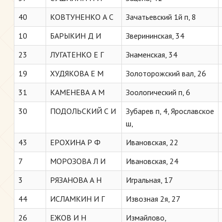
40
КОВТУНЕНКО А С
Зачатьевский 1й п, 8
10
БАРЫКИН Д И
Зверининская, 34
23
ЛУГАТЕНКО Е Г
Знаменская, 34
19
ХУДЯКОВА Е М
Золоторожский вал, 26
31
КАМЕНЕВА А М
Зоологический п, 6
30
ПОДОЛЬСКИЙ С И
Зубарев п, 4, Ярославское
ш,
43
ЕРОХИНА Р Ф
Ивановская, 22
7
МОРОЗОВА Л И
Ивановская, 24
3
РЯЗАНОВА А Н
Игральная, 17
44
ИСЛАМКИН И Г
Извозная 2я, 27
26
ЕЖОВ И Н
Измайлово,