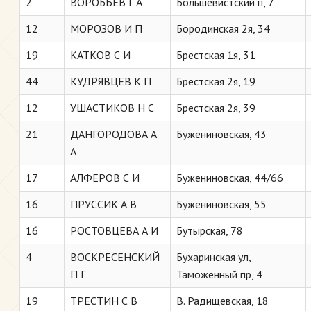
2
ВОРОБЬЕВ Г А
Большевистский п, 7
12
МОРОЗОВ И П
Бородинская 2я, 34
19
КАТКОВ С И
Брестская 1я, 31
44
КУДРЯВЦЕВ К П
Брестская 2я, 19
12
УШАСТИКОВ Н С
Брестская 2я, 39
21
ДАНГОРОДОВА А
Бужениновская, 43
А
17
АЛФЕРОВ С И
Бужениновская, 44/66
16
ПРУССИК А В
Бужениновская, 55
16
РОСТОВЦЕВА А И
Бутырская, 78
4
ВОСКРЕСЕНСКИЙ
Бухаринская ул,
П Г
Таможенный пр, 4
19
ТРЕСТИН С В
В. Радищевская, 18