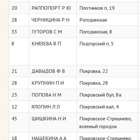
20
РАППОПОРТ Р Ю
Плотников п, 19
28
ЧЕРНИЦИНА Р Н
Pогодинская
33
ГУТОРОВ С М
Погодинская, 8
8
КНЯЗЕВА В П
Подгорский п, 5
21
ДАВЫДОВ Ф В
Покровка, 22
28
КРУПНИН П И
Покровка, 28
23
ПОПОВА Н М
Покровский бул, 8а
12
ЯЛОПИН Л Л
Покровский вал, 4
45
ШИШКИНА Н И
Покровское-Стрешнево,
военный городок
18
НАЩЕКИНА А А
Покровское-Стрешнево,