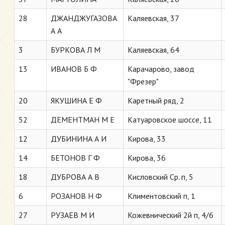
28
ДЖАНДЖУГАЗОВА
Каляевская, 37
А А
3
БУРКОВА Л М
Каляевская, 64
13
ИВАНОВ Б Ф
Карачарово, завод
"Фрезер"
20
ЯКУШИНА Е Ф
Каретный ряд, 2
52
ДЕМЕНТМАН М Е
Катуаровское шоссе, 11
12
ДУБИНИНА А И
Кирова, 33
14
БЕТОНОВ Г Ф
Кирова, 36
18
ДУБРОВА А В
Кисловский Ср. п, 5
6
РОЗАНОВ Н Ф
Климентовский п, 1
27
РУЗАЕВ М И
Кожевнический 2й п, 4/6