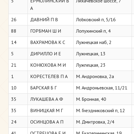
5
ЕРМОЛИНСКИЙ В
Лихачевское шоссе, 7
А
26
ДАВНИЙ П В
Лobковский п, 5/16
88
ГОРБМАН Ш И
Лопухинский п, 4
14
ВАХРАМОВА К С
Лужнецкая наб, 2
5
ДИРИЛЛО И Е
Лужнецкая, 13
21
КОНЮХОВА М И
Лужneцкая, 23
1
КОРЕСТЕЛЕВ П А
М. Андроновка, 2а
10
БАРСКАЯ Б Г
М. Андроньевская, 11/21
35
ЛУКАШЕВА А Ф
М. Бронная, 40
35
ВИНИЦКАЯ М Г
М. Гнездниковский п, 12
24
ОСИНЦОВА А П
М. Дмитровка, 2/4
41
ОСТРЕЦОВА Е И
М. Екатерининская, 19