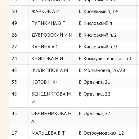
50
ЖАРКОВ А И
Б. Кисельный п, 14
49
ТУПИКИНА В Г
Б. Кисловский п
26
ДУБРОВСКИЙ И И
Б. Кисловский п, 2
27
КАНИНА А С
Б. Кисловский п, 9
24
КРИПОВА Н И
Б. Коммунистическая, 30
48
ФИЛИППОВ А М
Б. Молчановка, 26/28
33
КОТОВ Н Ф
Б. Ордынка, 21
48
БЕНЕДИКТОВА М
Б. Ордынка, 22
И
45
ОВЧИННИКОВА Н
Б. Ордынка, 27
А
17
МАЛЬЦЕВА Б Т
Б. Остроумовская, 12