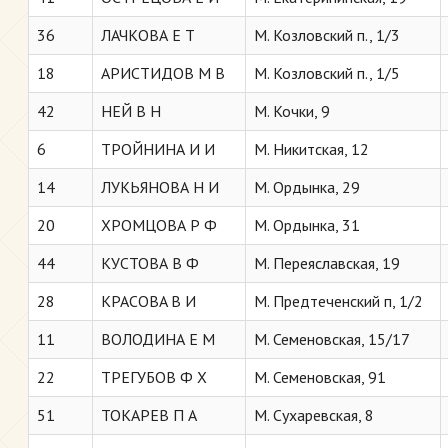
36
ЛАЧКОВА Е Т
М. Козловский п., 1/3
18
АРИСТИДОВ М В
М. Козловский п., 1/5
42
НЕЙ В Н
М. Кочки, 9
6
ТРОЙНИНА И И
М. Никитская, 12
14
ЛУКЬЯНОВА Н И
М. Ордынка, 29
20
ХРОМЦОВА Р Ф
М. Ордынка, 31
44
КУСТОВА В Ф
М. Переяславская, 19
28
КРАСОВA В И
М. Предтеченский п, 1/2
11
ВОЛОДИНА Е М
М. Семеновская, 15/17
22
ТРЕГУБОВ Ф Х
М. Семеновская, 91
51
ТОКАРЕВ П A
М. Сухаревская, 8