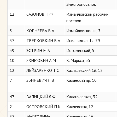
Электропоселок
12
САЗОНОВ П Ф
Измайловский рабочий
поселок
5
КОРНЕЕВА В А
Измайловское ш, 3
37
ТВЕРКОВКИН В А
Инвалидная 1я, 79
39
ЭСТРИН М А
Истоминский, 5
10
ЯХИМОВИЧ А М
К. Маркса, 35
12
ЛЕЙЗАРЕНКО Т С
Кадашевский 1й, 12
7
ЗБИНЕВИЧ Л В
Казанский пр, 10
47
ВАЛИЦКИЙ Я Ф
Каланчевская, 32
21
ОСТРОВСКИЙ П К
Каляевская, 12
37
МАРГОЛИНА
Каляевская, 26