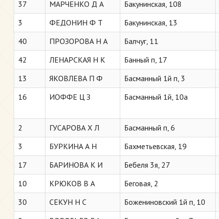
37
МАРЧЕНКО Д А
Бакунинская, 108
3
ФЕДОНИН Ф Т
Бакунинская, 13
40
ПРОЗОРОВА Н А
Балчуг, 11
42
ЛЕНАРСКАЯ Н К
Банный п, 17
13
ЯКОВЛЕВА П Ф
Басманный 1й п, 3
16
ИОФФЕ Ц З
Басманный 1й, 10а
2
ГУСАРОВА Х Л
Басманный п, 6
3
БУРКИНА А Н
Бахметьевская, 19
17
БАРИНОВА К И
Бебеля 3я, 27
10
КРЮКОВ В А
Беговая, 2
30
СЕКУН Н С
Божениновский 1й п, 10