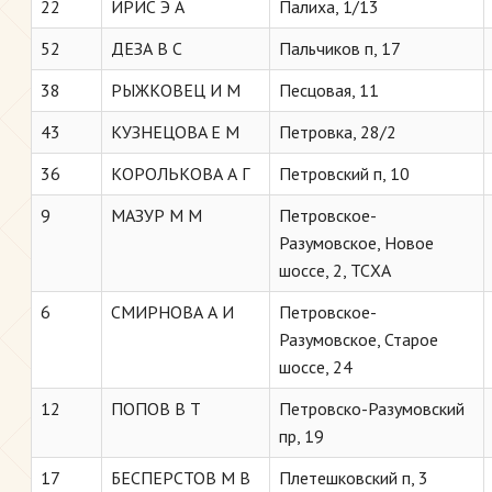
22
ИРИС Э А
Палиха, 1/13
52
ДЕЗА В С
Пальчиков п, 17
38
РЫЖКОВЕЦ И М
Песцовая, 11
43
КУЗНЕЦОВA Е М
Петровка, 28/2
36
КОРОЛЬКОВА А Г
Петровский п, 10
9
МАЗУР М М
Петровское-
Разумовское, Новое
шоссе, 2, ТСХА
6
СМИРНОВА А И
Петровское-
Разумовское, Старое
шоссе, 24
12
ПОПОВ В Т
Петровско-Разумовский
пр, 19
17
БЕСПЕРСТОВ М В
Плетешковский п, 3