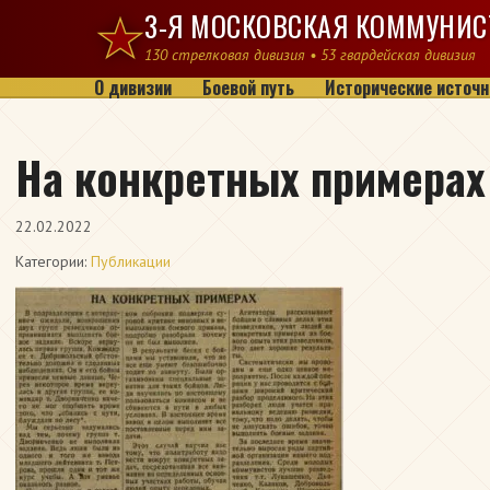
Перейти к содержимому
3-Я МОСКОВСКАЯ КОММУНИС
130 стрелковая дивизия • 53 гвардейская дивизия
О дивизии
Боевой путь
Исторические источн
На конкретных примерах
22.02.2022
Категории:
Публикации