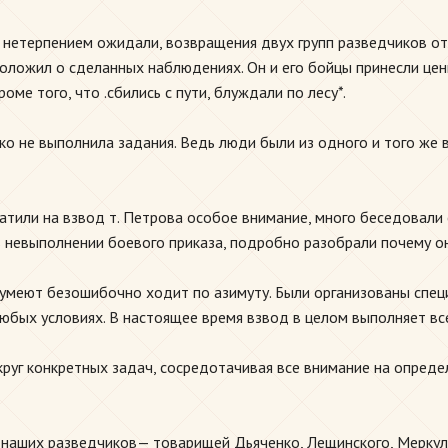
 нетерпением ожидали, возвращения двух групп разведчиков от
доложил о сделанных наблюдениях. Он и его бойцы принесли цен
оме того, что .сбились с пути, блуждали по лесу*.
ко не выполнила задания. Ведь люди были из одного и того же 
тили на взвод т. Петрова особое внимание, много беседовали 
 невыполнении боевого приказа, подробно разобрали почему он
е умеют безошибочно ходит по азимуту. Были организованы спец
любых условиях. В настоящее время взвод в целом выполняет вс
округ конкретных задач, сосредотачивая все внимание на опред
 наших разведчиков— товарищей Дьяченко, Лещинского, Меркул