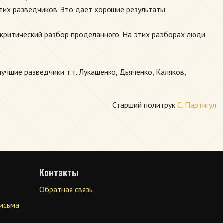
тих разведчиков. Это дает хорошие результаты.
критический разбор проделанного. На этих раэборах люди
.
чшие разведчики т.т. Лукашенко, Дьяченко, Каляков,
Старший политрук
С. Партигул
Контакты
Обратная связь
письма