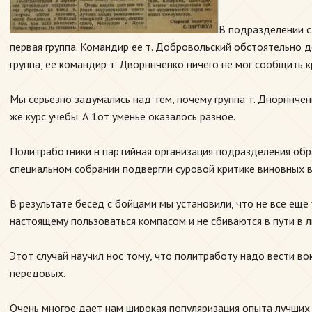
В подразделении с
первая группа. Командир ее т. Добровольский обстоятельно 
группа, ее командир т. Дворннченко ничего не мог сообщить кр
Мы серьезно задумались над тем, почему группа т. Днорннчен
же курс учебы. А 1от уменье оказалось разное.
Политработники н партийная организация подразделения обра
специальном собрании подвергли суровой критике виновных в
В результате бесед с бойцами мы установили, что не все ещ
настоящему пользоваться компасом и не сбиваются в пути в 
Этот случай научил нос тому, что политработу надо вести в
передовых.
Очень многое дает нам широкая популяризация опыта лучших