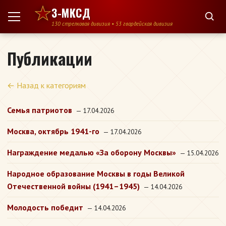
Перейти к содержимому
3-МКСД
130 стрелковая дивизия • 53 гвардейская дивизия
Публикации
← Назад к категориям
Семья патриотов
— 17.04.2026
Москва, октябрь 1941-го
— 17.04.2026
Награждение медалью «За оборону Москвы»
— 15.04.2026
Народное образование Москвы в годы Великой
Отечественной войны (1941–1945)
— 14.04.2026
Молодость победит
— 14.04.2026