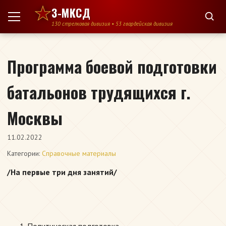
Перейти к содержимому
3-МКСД
130 стрелковая дивизия • 53 гвардейская дивизия
Программа боевой подготовки
батальонов трудящихся г.
Москвы
11.02.2022
Категории:
Справочные материалы
/На первые три дня занятий/