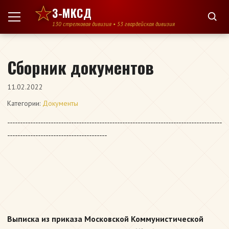
Перейти к содержимому
3-МКСД
130 стрелковая дивизия • 53 гвардейская дивизия
Сборник документов
11.02.2022
Категории:
Документы
------------------------------------------------------------------------------------
---------------------------------------
Выписка из приказа Московской Коммунистической