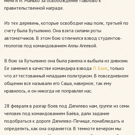
меня и И. Манько за освобождение Павлово к
правительственной награде.
Из тех деревень, которые освободил наш полк, третьей по
счету была Бутылкино. Она взята силами роты
автоматчиков. В этом бою отличился взвод студентов-
геологов под командованием Аллы Агеевой.
В бою за Бутылкино она была ранена и выбыла из дивизии.
Ее заменил в качестве командира взвода
Л. Баев
, только
что аттестованный младшим политруком. В повседневном
общении все называли его Саша, наверное, так ему
нравилось, и он никогда не поправлял нас.
28 февраля в разгар боев под Дягилево нам, группе из семи
человек под командованием Баёва, дали задание
подобраться к дороге Дягилево-Печище, понаблюдать и
определить, как она охраняется. В темноте вечером мы