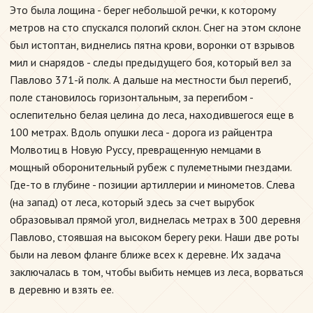
Это была лощина - берег небольшой речки, к которому
метров на сто спускался пологий склон. Снег на этом склоне
был истоптан, виднелись пятна крови, воронки от взрывов
мил и снарядов - следы предыдущего боя, который вел за
Павлово 371-й полк. А дальше на местности был перегиб,
поле становилось горизонтальным, за перегибом -
ослепительно белая целина до леса, находившегося еще в
100 метрах. Вдоль опушки леса - дорога из райцентра
Молвотиц в Новую Руссу, превращенную немцами в
мощный оборонительный рубеж с пулеметными гнездами.
Где-то в глубине - позиции артиллерии и минометов. Слева
(на запад) от леса, который здесь за счет вырубок
образовывал прямой угол, виднелась метрах в 300 деревня
Павлово, стоявшая на высоком берегу реки. Наши две роты
были на левом фланге ближе всех к деревне. Их задача
заключалась в том, чтобы выбить немцев из леса, ворваться
в деревню и взять ее.