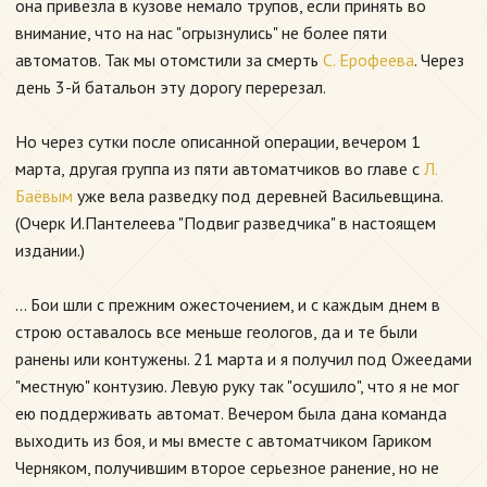
она привезла в кузове немало трупов, если принять во
внимание, что на нас "огрызнулись" не более пяти
автоматов. Так мы отомстили за смерть
С. Ерофеева
. Через
день 3-й батальон эту дорогу перерезал.
Но через сутки после описанной операции, вечером 1
марта, другая группа из пяти автоматчиков во главе с
Л.
Баёвым
уже вела разведку под деревней Васильевщина.
(Очерк И.Пантелеева "Подвиг разведчика" в настоящем
издании.)
... Бои шли с прежним ожесточением, и с каждым днем в
строю оставалось все меньше геологов, да и те были
ранены или контужены. 21 марта и я получил под Ожеедами
"местную" контузию. Левую руку так "осушило", что я не мог
ею поддерживать автомат. Вечером была дана команда
выходить из боя, и мы вместе с автоматчиком Гариком
Черняком, получившим второе серьезное ранение, но не