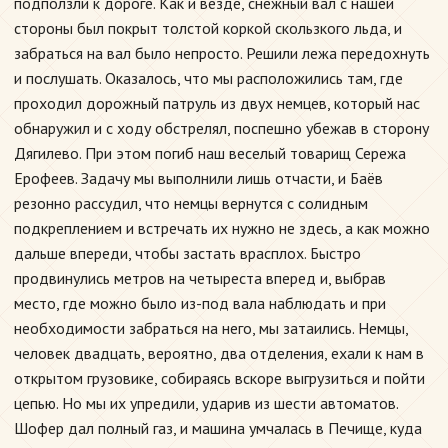
подползли к дороге. Как и везде, снежный вал с нашей
стороны был покрыт толстой коркой скользкого льда, и
забраться на вал было непросто. Решили лежа передохнуть
и послушать. Оказалось, что мы расположились там, где
проходил дорожный патруль из двух немцев, который нас
обнаружил и с ходу обстрелял, поспешно убежав в сторону
Дягилево. При этом погиб наш веселый товарищ Сережа
Ерофеев. Задачу мы выполнили лишь отчасти, и Баёв
резонно рассудил, что немцы вернутся с солидным
подкреплением и встречать их нужно не здесь, а как можно
дальше впереди, чтобы застать врасплох. Быстро
продвинулись метров на четыреста вперед и, выбрав
место, где можно было из-под вала наблюдать и при
необходимости забраться на него, мы затаились. Немцы,
человек двадцать, вероятно, два отделения, ехали к нам в
открытом грузовике, собираясь вскоре выгрузиться и пойти
цепью. Но мы их упредили, ударив из шести автоматов.
Шофер дал полный газ, и машина умчалась в Печище, куда