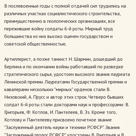
В послевоенные годы с полной отдачей сил трудились на
различных участках социалистического строительства,
преимущественно в геологических организациях, все
пережившие войну солдаты 6-й роты. Мирный труд
большинства из них высоко оценен государством и
советской общественностью.
Артиллерист, а позже танкист Н. Шармин, дошедший до
Берлина и по окончании войны работавший по разведке
стратегического сырья, удостоен высокого звания лауреата
Ленинской премии. Лауреатами Государственной премии и
кавалерами нескольких "мирных" орденов стали В.
Низовский, А. Прусс и автор этих строк. Четверо бывших
солдат 6-й роты стали докторами наук и профессорами: В.
Григорьев, Ф. Котлов, И. Пантелеев, В. Эз. Кроме того,
Котлову и Пантелееву присвоено почетное звание
"Заслуженный деятель науки и техники РСФСР". Звания
"Заслуженный геолог РСФСР" удостоены В. Григорьев и В.