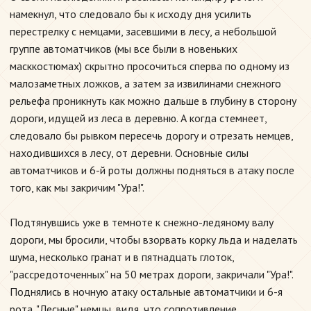
намекнул, что следовало бы к исходу дня усилить
перестрелку с немцами, засевшими в лесу, а небольшой
группе автоматчиков (мы все были в новеньких
масккостюмах) скрытно просочиться сперва по одному из
малозаметных ложков, а затем за извилинами снежного
рельефа проникнуть как можно дальше в глубину в сторону
дороги, идущей из леса в деревню. А когда стемнеет,
следовало бы рывком пересечь дорогу и отрезать немцев,
находившихся в лесу, от деревни. Основные силы
автоматчиков и 6-й роты должны подняться в атаку после
того, как мы закричим "Ура!".
Подтянувшись уже в темноте к снежно-ледяному валу
дороги, мы бросили, чтобы взорвать корку льда и наделать
шума, несколько гранат и в пятнадцать глоток,
"рассредоточенных" на 50 метрах дороги, закричали "Ура!".
Поднялись в ночную атаку остальные автоматчики и 6-я
рота. "Лесные" немцы, видя, что сопротивление