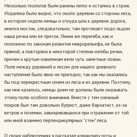
Несколько геологов были ранены легко и остались в строю.
Издалека было видно, что около деревни со стороны леса,
в котором сидели немцы и откуда шла к деревне дорога,
имелся мостик, следовательно, там протекает подо льдом
наша речка или ее приток. Линия же перегиба, как и
положено по законам развития микрорельефа, не была
прямой, а повторяла в некоторой степени изгибы речки,
причем к крутым извилинам вели чуть заметные ложки.
Поле между деревней и лесом для нашего дневного
наступления было явно не пригодно, так как мы оказались
бы под перекрестным огнем из леса и из деревни. Поэтому,
как мне казалось, немцы днем не должны были оказывать
этому полю особого внимания. Вместе с тем снежный
покров был там довольно бугрист, даже бархатист, из-за
ветров и поземки, завихривавшихся при отражении от той
или иной взаимно перпендикулярных "стен" леса.
О своих наблюдениях я рассказал командиру роты и