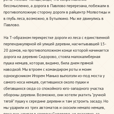
бессмысленно, а дорога в Павлово перерезана, побежали в
противоположную сторону дороги в райцентр Молвотицы и
в глубь леса, возможно, в Бутылкино. Мы же двинулись в
Павлово.
На Т-образном перекрестке дороги из леса с единственной
перпендикулярной ей улицей деревни, насчитывавшей 15-
20 домов, на противоположном конце которой начинается
дорога на деревню Сидорово, стояла малокалиберная
пушка немцев, которая, видимо, била днем прямой
наводкой. Мы втроем с командиром роты и моим
однокурсником Игорем Манько выползли из-под моста у
самого носа немцев, суетившихся около пушки и
сбегавшихся сюда со спокойного юго-западного участка
обороны деревни. Возможно, они хотели укатить "ручной
тягой" пушку к середине деревни и там устроить засаду. Но
мы ударили из трех автоматов и скосили немало немцев,
пока они, удирая в сторону Сидорово, не оказались за