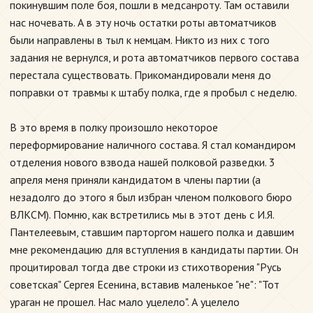
покинувшим поле боя, пошли в медсанроту. Там оставили
нас ночевать. А в эту ночь остатки роты автоматчиков
были направлены в тыл к немцам. Никто из них с того
задания не вернулся, и рота автоматчиков первого состава
перестала существовать. Прикомандировали меня до
поправки от травмы к штабу полка, где я пробыл с неделю.
В это время в полку произошло некоторое
переформирование наличного состава. Я стал командиром
отделения нового взвода нашей полковой разведки. 3
апреля меня приняли кандидатом в члены партии (а
незадолго до этого я был избран членом полкового бюро
ВЛКСМ). Помню, как встретились мы в этот день с И.Я.
Пантелеевым, ставшим парторгом нашего полка и давшим
мне рекомендацию для вступления в кандидаты партии. Он
процитировал тогда две строки из стихотворения "Русь
советская" Сергея Есенина, вставив маленькое "не": "Тот
ураган не прошел. Нас мало уцелело". А уцелело