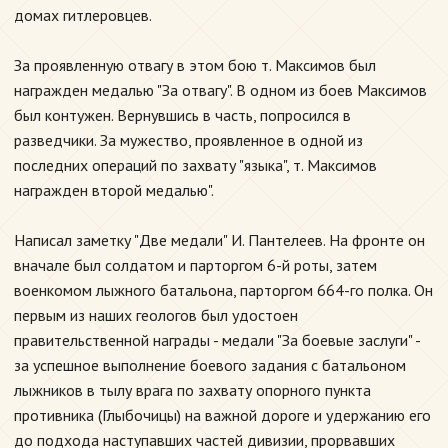
домах гитлеровцев.
За проявленную отвагу в этом бою т. Максимов был
награжден медалью "За отвагу". В одном из боев Максимов
был контужен. Вернувшись в часть, попросился в
разведчики. За мужество, проявленное в одной из
последних операций по захвату "языка", т. Максимов
награжден второй медалью".
Написал заметку "Две медали" И. Пантелеев. На фронте он
вначале был солдатом и парторгом 6-й роты, затем
военкомом лыжного батальона, парторгом 664-го полка. Он
первым из наших геологов был удостоен
правительственной награды - медали "За боевые заслуги" -
за успешное выполнение боевого задания с батальоном
лыжников в тылу врага по захвату опорного пункта
противника (Глыбочицы) на важной дороге и удержанию его
до подхода наступавших частей дивизии, прорвавших