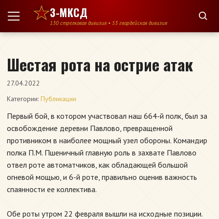
Перейти к содержимому
3-МКСД
130 стрелковая дивизия • 53 гвардейская дивизия
Шестая рота на острие атак
27.04.2022
Категории:
Публикации
Первый бой, в котором участвовал наш 664-й полк, был за
освобождение деревни Павлово, превращенной
противником в наиболее мощный узел обороны. Командир
полка П.М. Пшеничный главную роль в захвате Павлово
отвел роте автоматчиков, как обладающей большой
огневой мощью, и 6-й роте, правильно оценив важность
спаянности ее коллектива.
Обе роты утром 22 февраля вышли на исходные позиции.