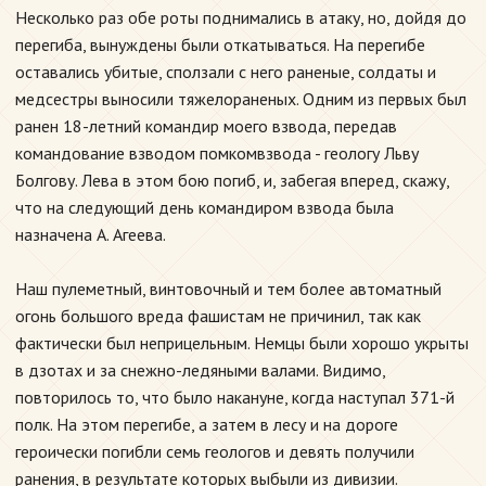
Несколько раз обе роты поднимались в атаку, но, дойдя до
перегиба, вынуждены были откатываться. На перегибе
оставались убитые, сползали с него раненые, солдаты и
медсестры выносили тяжелораненых. Одним из первых был
ранен 18-летний командир моего взвода, передав
командование взводом помкомвзвода - геологу Льву
Болгову. Лева в этом бою погиб, и, забегая вперед, скажу,
что на следующий день командиром взвода была
назначена А. Агеева.
Наш пулеметный, винтовочный и тем более автоматный
огонь большого вреда фашистам не причинил, так как
фактически был неприцельным. Немцы были хорошо укрыты
в дзотах и за снежно-ледяными валами. Видимо,
повторилось то, что было накануне, когда наступал 371-й
полк. На этом перегибе, а затем в лесу и на дороге
героически погибли семь геологов и девять получили
ранения, в результате которых выбыли из дивизии.