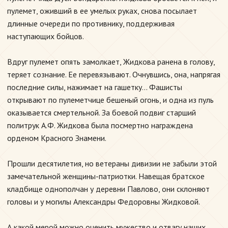
пулемет, оживший в ее умелых руках, снова посылает
длинные очереди по противнику, поддерживая
наступающих бойцов.
Вдруг пулемет опять замолкает, Жидкова ранена в голову,
теряет сознание. Ее перевязывают. Очнувшись, она, напрягая
последние силы, нажимает на гашетку... Фашисты
открывают по пулеметчице бешеный огонь, и одна из пуль
оказывается смертельной. За боевой подвиг старший
политрук А.Ф. Жидкова была посмертно награждена
орденом Красного Знамени.
Прошли десятилетия, но ветераны дивизии не забыли этой
замечательной женщины-патриотки. Навещая братское
кладбище однополчан у деревни Павлово, они склоняют
головы и у могилы Александры Федоровны Жидковой.
А какой мерой можно оценить мужество и отвагу наших