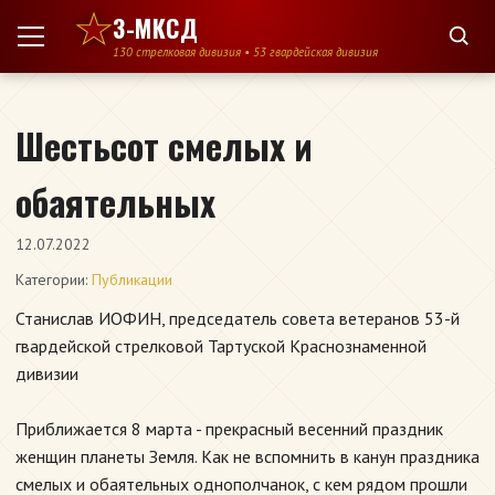
Перейти к содержимому
3-МКСД
130 стрелковая дивизия • 53 гвардейская дивизия
Шестьсот смелых и
обаятельных
12.07.2022
Категории:
Публикации
Станислав ИОФИН, председатель совета ветеранов 53-й
гвардейской стрелковой Тартуской Краснознаменной
дивизии
Приближается 8 марта - прекрасный весенний праздник
женщин планеты Земля. Как не вспомнить в канун праздника
смелых и обаятельных однополчанок, с кем рядом прошли