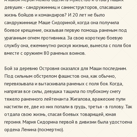
девушек - сандружинниц и санинструкторов, спасавших
жизнь бойцов и командиров? И 20 лет не было
сандружиннице Маше Сидориной, когда она получила
боевое крещение, оказывая первую помощь раненым под
ураганным огнем противника. За свою короткую боевую
службу она, ежеминутно рискуя жизнью, вынесла с поля боя
вместе с оружием 80 раненых воинов.
Бой за деревню Островня оказался для Маши последним.
Под сильным обстрелом фашистов она, как обычно,
перевязывала и вытаскивала раненых с поля боя. Когда,
напрягая все силы, девушка тащила по глубокому снегу
тяжело раненного лейтенанта Жигалова, вражеские пули
настигли ее, две из них попали в грудь, третья - в голову. Так
отдала свою жизнь, спасая боевых товарищей, юная
героиня. Мария Сидорина первой в дивизии была удостоена
ордена Ленина (посмертно).