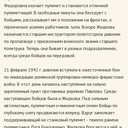
Федоровна изучает пулемет и становится отличной
пулеметчицей. В свободные минуты она беседует с
бойцами, рассказывает им о положении на фронтах, о
героических усилиях работников тыла. Вскоре Жидкова
назначается старшим инструктором политотдела дивизии
по пропаганде с присвоением воинского звания старшего
политрука. Теперь она бывает в разных подразделениях,
всегда среди бойцов на передовой.
21 февраля 1942 г. дивизия вступила в ожесточенные бои
по ликвидации демянской группировки немецко-фашистских
войск. В этот день началось наступление на сильно
укрепленный пункт противника деревню Павлово. Среди
наступающих бойцов была и Жидкова. Под сильным
автоматным, пулеметным и минометным огнем бойцы по
глубокому снегу продвигаются вперед. Вдруг замолкает
поддерживающий их станковый пулемет - тяжело ранена
пулеметчица Дуся Бондаренко. Жидкова бросается к ней, и