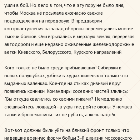
ушли в бой. Но дело в том, что в эту пору не было дня,
чтобы Москва не посылала ежечасно свежие
подразделения на передовую. В преддверии
контрнаступления на запад обороны перемещались многие
тысячи бойцов. Они вгрызались в мерзлую землю, перерезая
автодороги и еще недавно оживленные железнодорожные
ветки Киевского, Белорусского, Курского направлений.
Кого только не было среди прибывающих! Сибиряки в
новых полушубках, узбеки в худых шинелях и только что
выданных валенках. Кое-где на стыках дивизий вдруг
появились конники. Командиры соседних частей злились:
"Вы откуда свалились со своими пиками? Немедленно
спешивайтесь, лошадей - в укрытие, ройте окопы. У немцев
танки и бронемашины - их не рубать, а жечь надо!».
Вот-вот должны были уйти на близкий фронт только что
надевшие военную форму бойцы 3-й дивизии московского