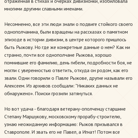
отраженная в стихах и очерках дивизионки, изобиловала
многими другими славными именами.
Несомненно, все эти люди знали о подвиге стойкого своего
однополчанина, были взращены на рассказах о памятном
эпизоде в истории дивизии, в центре которого пришлось
быть Рыжову. Но где же конкретные данные о нем? Как ни
странно, почти все однополчане Рыжова, хорошо
помнившие его фамилию, день гибели, подробности боя, не
могли с уверенностью ответить, откуда он родом, как его
звали. Одни говорили о Павле Рыжове, другие называли его
Алексеем. Из архивов сообщали: "Никаких данных не
обнаружено». Поиски грозили затянуться.
Но вот удача - благодаря ветерану-ополченцу старшине
Степану Маршукову, московскому прорабу-строителю,
узнаю неожиданную информацию: Рыжов призывался в
Ставрополе. И звать его не Павел, а Игнат! Потом все