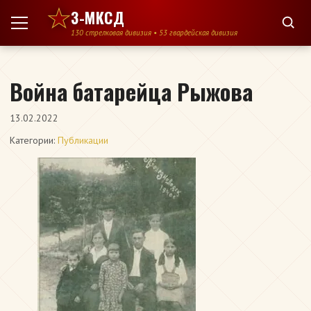
Перейти к содержимому
3-МКСД
130 стрелковая дивизия • 53 гвардейская дивизия
Война батарейца Рыжова
13.02.2022
Категории:
Публикации