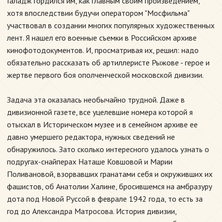
Галадж гордился им, как главным своим произведением,
хотя впоследствии будучи оператором "Мосфильма"
участвовал в создании многих популярных художественных
лент. Я нашел его военные съемки в Российском архиве
кинофотодокументов. И, просматривая их, решил: надо
обязательно рассказать об артиллеристе Рыжове - герое и
жертве первого боя ополченческой московской дивизии.
Задача эта оказалась необычайно трудной. Даже в
дивизионной газете, все уцелевшие номера которой я
отыскал в Историческом музее и в семейном архиве ее
давно умершего редактора, нужных сведений не
обнаружилось. Зато сколько интересного удалось узнать о
подругах-снайперах Наташе Ковшовой и Марии
Поливановой, взорвавших гранатами себя и окруживших их
фашистов, об Анатолии Халине, бросившемся на амбразуру
дота под Новой Руссой в феврале 1942 года, то есть за
год до Александра Матросова. История дивизии,