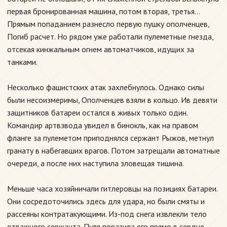
первая бронированная машина, потом вторая, третья...
Прямым попаданием разнесло первую пушку ополченцев,
Погиб расчет. Но рядом уже работали пулеметные гнезда,
отсекая кинжальным огнем автоматчиков, идущих за
танками.
Несколько фашистских атак захлебнулось. Однако силы
были несоизмеримы, Ополченцев взяли в кольцо. Ив девяти
защитников батареи остался в живых только один.
Командир артвзвода увидел в бинокль, как на правом
фланге за пулеметом приподнялся сержант Рыжов, метнул
гранату в набегавших врагов. Потом затрещали автоматные
очереди, а после них наступила зловещая тишина.
Меньше часа хозяйничали гитлеровцы на позициях батареи.
Они сосредоточились здесь для удара, но были смяты и
рассеяны контратакующими. Из-под снега извлекли тело
отважного сержанта. Пуля поразила его прямо в сердце.