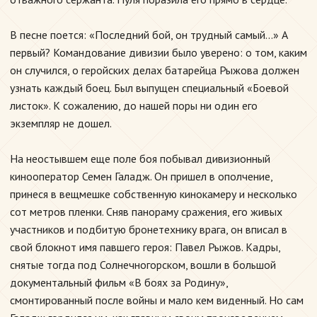
В песне поется: «Последний бой, он трудный самый...» А
первый? Командование дивизии было уверено: о том, каким
он случился, о геройских делах батарейца Рыжова должен
узнать каждый боец. Был выпущен специальный «Боевой
листок». К сожалению, до нашей поры ни один его
экземпляр не дошел.
На неостывшем еще поле боя побывал дивизионный
кинооператор Семен Галадж. Он пришел в ополчение,
принеся в вещмешке собственную кинокамеру и несколько
сот метров пленки. Сняв панораму сражения, его живых
участников и подбитую бронетехнику врага, он вписал в
свой блокнот имя павшего героя: Павел Рыжов. Кадры,
снятые тогда под Солнечногорском, вошли в большой
документальный фильм «В боях за Родину»,
смонтированный после войны и мало кем виденный. Но сам